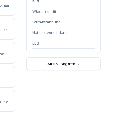
ISRU
SS hat
Wiedereintritt
Stufentrennung
Start
Nutzlastverkleidung
LES
sereis
Alle 51 Begriffe →
d
akete