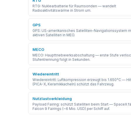
RTG
RTG: Nuklearbatterie für Raumsonden — wandelt
Radioaktivitätswärme in Strom um.
GPS
GPS: US-amerikanisches Satelliten-Navigationssystem mi
aktiven Satelliten in MEO.
MECO
MECO: Haupttriebwerksabschaltung — erste Stufe verlisc
Stufentrennung folgt in Sekunden.
Wiedereintritt
Wiedereintritt: Luftkompression erzeugt bis 1.650°C — Hi
(PICA-X, Keramikkacheln) schützt das Fahrzeug.
Nutzlastverkleidung
Payload Fairing: schützt Satelliten beim Start — SpaceX f
Falcon 9 Fairings (~6 Mio. USD) per Schiff auf.