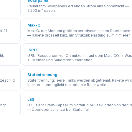
Solarpanel
Raumfahrt-Solarpanels erzeugen Strom aus Sonnenlicht — I
2.500 m² davon.
Max-Q
t 31
Max-Q: der Moment größten aerodynamischen Drucks beim 
— Rakete drosselt kurz, um Strukturbelastung zu minimieren.
ISRU
ht,
ISRU: Ressourcen vor Ort nutzen — auf dem Mars CO₂ + Was
zu Methan und Sauerstoff verarbeiten.
Stufentrennung
tzeschild
Stufentrennung: leere Tanks werden abgetrennt, Rakete wir
leichter — ermöglicht erst orbitale Reichweite.
LES
ängt
LES: zieht Crew-Kapsel im Notfall in Millisekunden von der R
— Überlebenschance bei Startunfall.