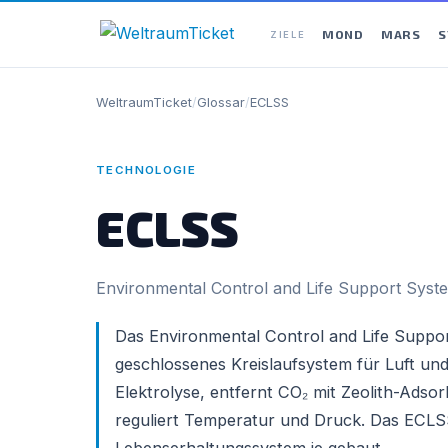
MOND
MARS
S
ZIELE
WeltraumTicket
/
Glossar
/
ECLSS
TECHNOLOGIE
ECLSS
Environmental Control and Life Support Syst
Das Environmental Control and Life Suppor
geschlossenes Kreislaufsystem für Luft un
Elektrolyse, entfernt CO₂ mit Zeolith-Ads
reguliert Temperatur und Druck. Das ECLSS