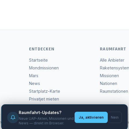
ENTDECKEN
RAUMFAHRT
Startseite
Alle Anbieter
Mondmissionen
Raketensyste
Mars
Missionen
News
Nationen
Startplatz-Karte
Raumstationen
Privatjet mieten
Raumfahrt-Updates?
Ja, aktivieren
Nein
Neue UAP-Akten, Missionen und
6 WeltraumTicket.de — Alle Angaben ohne Gewähr —
Impressum
·
Daten
News — direkt im Browser.