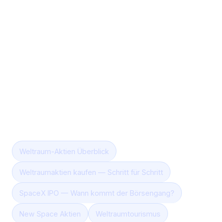
Ist UFO der einzige reine Space-ETF?
Sind Space ETFs riskant?
Weiterlesen
Weltraum-Aktien Überblick
Weltraumaktien kaufen — Schritt für Schritt
SpaceX IPO — Wann kommt der Börsengang?
New Space Aktien
Weltraumtourismus