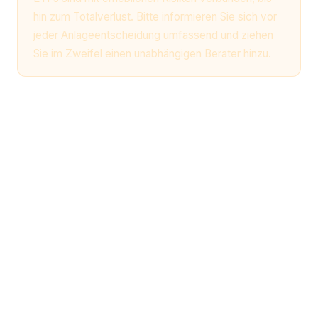
hin zum Totalverlust. Bitte informieren Sie sich vor
jeder Anlageentscheidung umfassend und ziehen
Sie im Zweifel einen unabhängigen Berater hinzu.
Häufige Fragen zu Weltraum
ETFs
Welcher Space ETF ist der beste?
Kann man mit Weltraum ETFs reich
werden?