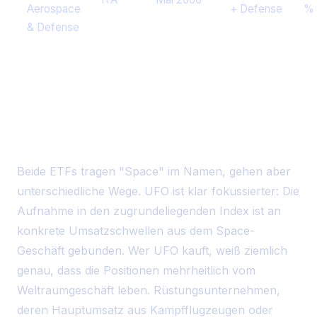
Aerospace
+ Defense
%
& Defense
UFO vs. ARKX — Welcher ist
der "reinere" Space-ETF?
Beide ETFs tragen "Space" im Namen, gehen aber
unterschiedliche Wege. UFO ist klar fokussierter: Die
Aufnahme in den zugrundeliegenden Index ist an
konkrete Umsatzschwellen aus dem Space-
Geschäft gebunden. Wer UFO kauft, weiß ziemlich
genau, dass die Positionen mehrheitlich vom
Weltraumgeschäft leben. Rüstungsunternehmen,
deren Hauptumsatz aus Kampfflugzeugen oder