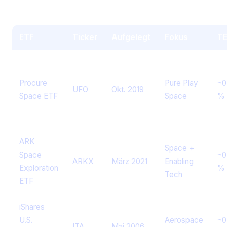
ETF-Vergleich auf einen Blick
ETF
Ticker
Aufgelegt
Fokus
T
Procure
Pure Play
~0
UFO
Okt. 2019
Space ETF
Space
%
ARK
Space +
Space
~0
ARKX
März 2021
Enabling
Exploration
%
Tech
ETF
iShares
U.S.
Aerospace
~0
ITA
Mai 2006