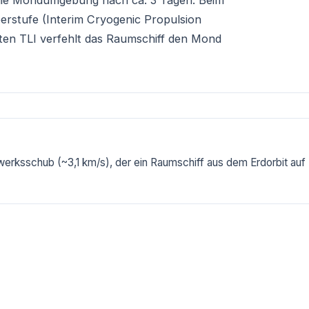
 die Mondumgebung nach ca. 3 Tagen. Beim
rstufe (Interim Cryogenic Propulsion
ten TLI verfehlt das Raumschiff den Mond
werksschub (~3,1 km/s), der ein Raumschiff aus dem Erdorbit auf