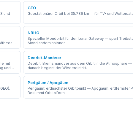
GEO
SS und
Geostationärer Orbit bei 35.786 km — für TV- und Wettersatel
NRHO
Spezieller Mondorbit für den Lunar Gateway — spart Treibsto
offbedarf
Mondlandemissionen.
Deorbit-Manöver
he mit
Deorbit: Bremsmanöver aus dem Orbit in die Atmosphäre —
ng und
danach beginnt der Wiedereintritt.
Perigäum / Apogäum
(GEO),
Perigäum: erdnächster Orbitpunkt — Apogäum: erdfernster P
Bestimmt Orbitalform.