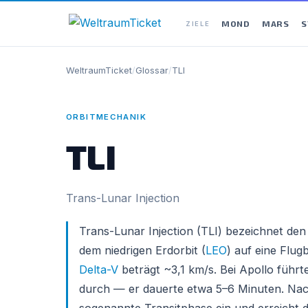
MOND
MARS
S
ZIELE
WeltraumTicket
/
Glossar
/
TLI
ORBITMECHANIK
TLI
Trans-Lunar Injection
Trans-Lunar Injection (TLI) bezeichnet de
dem niedrigen Erdorbit (
LEO
) auf eine Flu
Delta-V
beträgt ~3,1 km/s. Bei Apollo führt
durch — er dauerte etwa 5–6 Minuten. Nach