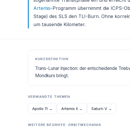
sogenannte Transitphase ein und erreicht
Artemis
-Programm übernimmt die ICPS-Obe
Stage) des SLS den TLI-Burn. Ohne korrek
um tausende Kilometer.
KURZDEFINITION
Trans-Lunar Injection: der entscheidende Trieb
Mondkurs bringt.
VERWANDTE THEMEN
Apollo 11 →
Artemis II →
Saturn V →
WEITERE BEGRIFFE: ORBITMECHANIK