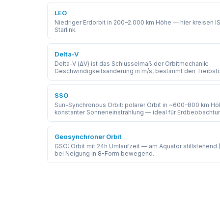
LEO
Niedriger Erdorbit in 200–2.000 km Höhe — hier kreisen I
Starlink.
Delta-V
Delta-V (ΔV) ist das Schlüsselmaß der Orbitmechanik:
Geschwindigkeitsänderung in m/s, bestimmt den Treibst
jedes Manövers.
SSO
Sun-Synchronous Orbit: polarer Orbit in ~600–800 km Hö
konstanter Sonneneinstrahlung — ideal für Erdbeobachtu
Wettersatelliten.
Geosynchroner Orbit
GSO: Orbit mit 24h Umlaufzeit — am Äquator stillstehend 
bei Neigung in 8-Form bewegend.