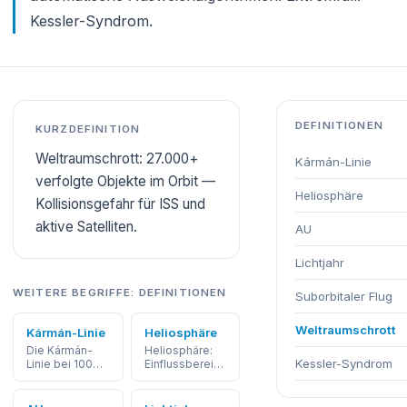
Kessler-Syndrom.
DEFINITIONEN
KURZDEFINITION
Weltraumschrott: 27.000+
Kármán-Linie
verfolgte Objekte im Orbit —
Heliosphäre
Kollisionsgefahr für ISS und
aktive Satelliten.
AU
Lichtjahr
WEITERE BEGRIFFE: DEFINITIONEN
Suborbitaler Flug
Weltraumschrott
Kármán-Linie
Heliosphäre
Die Kármán-
Heliosphäre:
Kessler-Syndrom
Linie bei 100
Einflussbereich
km definiert die
des
internationale
Sonnenwinds
Grenze
— Voyager 1 ist