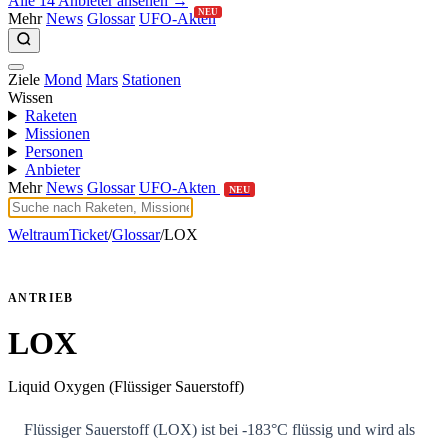
Alle 14 Anbieter ansehen →
NEU
Mehr
News
Glossar
UFO-Akten
Ziele
Mond
Mars
Stationen
Wissen
Raketen
Missionen
Personen
Anbieter
Mehr
News
Glossar
UFO-Akten
NEU
WeltraumTicket
/
Glossar
/
LOX
ANTRIEB
LOX
Liquid Oxygen (Flüssiger Sauerstoff)
Flüssiger Sauerstoff (LOX) ist bei -183°C flüssig und wird als