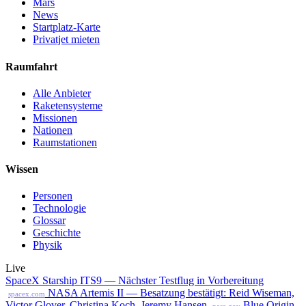
Mars
News
Startplatz-Karte
Privatjet mieten
Raumfahrt
Alle Anbieter
Raketensysteme
Missionen
Nationen
Raumstationen
Wissen
Personen
Technologie
Glossar
Geschichte
Physik
Live
SpaceX Starship ITS9 — Nächster Testflug in Vorbereitung
NASA Artemis II — Besatzung bestätigt: Reid Wiseman,
spacex.com
Victor Glover, Christina Koch, Jeremy Hansen
Blue Origin