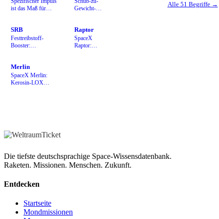
Spezifischer Impuls
Schub-zu-
Alle 51 Begriffe →
ist das Maß für
Gewicht-
Triebwerkseffizienz
Verhältnis:
— in Sekunden
muss beim
SRB
Raptor
gemessen.
Start größer
als 1 sein,
Festtreibstoff-
SpaceX
damit die
Booster:
Raptor:
Rakete hebt.
leistungsstark,
weltweit
günstig, aber nach
erstes
Merlin
Zündung nicht
Methan-
abschaltbar.
Triebwerk
SpaceX Merlin:
mit Full-
Kerosin-LOX
Flow
Triebwerk, 9 Stück
Staged
in Falcon 9
Combustion
Erststufe.
Cycle.
Die tiefste deutschsprachige Space-Wissensdatenbank.
Raketen. Missionen. Menschen. Zukunft.
Entdecken
Startseite
Mondmissionen