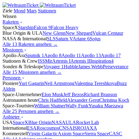
Ziele
Mond
Mars
Stationen
Wissen
Raketen
SpaceX
Starship
Falcon 9
Falcon Heavy
Blue Origin & ULA
New Glenn
New Shepard
Vulcan Centaur
NASA & International
SLS
Saturn V
Ariane 6
Sojus
Alle 13 Raketen ansehen →
Missionen
Apollo-Ära
Sputnik 1
Apollo 8
Apollo 11
Apollo 13
Apollo 17
Stationen & Crew
ISS
Mir
Artemis I
Artemis II
Inspiration4
Sonden & Teleskope
Voyager 1
Hubble
James Webb
Perseverance
Alle 15 Missionen ansehen →
Personen
Pioniere
Yuri Gagarin
Neil Armstrong
Valentina Tereshkova
Buzz
Aldrin
Space-Unternehmer
Elon Musk
Jeff Bezos
Richard Branson
Astronauten heute
Chris Hadfield
Alexander Gerst
Christina Koch
Space-Touristen
William Shatner
Wally Funk
Yusaku Maezawa
Alle 25 Personen ansehen →
Anbieter
USA
SpaceX
Blue Origin
NASA
ULA
Rocket Lab
International
ESA
Roscosmos
CNSA
ISRO
JAXA
Kommerziell
Virgin Galactic
Axiom Space
Sierra Space
CASC