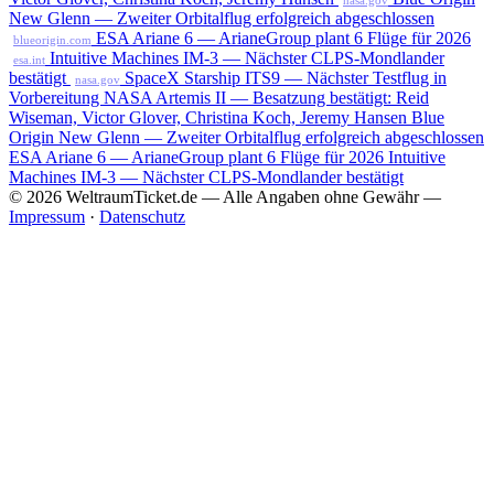
nasa.gov
New Glenn — Zweiter Orbitalflug erfolgreich abgeschlossen
ESA Ariane 6 — ArianeGroup plant 6 Flüge für 2026
blueorigin.com
Intuitive Machines IM-3 — Nächster CLPS-Mondlander
esa.int
bestätigt
SpaceX Starship ITS9 — Nächster Testflug in
nasa.gov
Vorbereitung
NASA Artemis II — Besatzung bestätigt: Reid
Wiseman, Victor Glover, Christina Koch, Jeremy Hansen
Blue
Origin New Glenn — Zweiter Orbitalflug erfolgreich abgeschlossen
ESA Ariane 6 — ArianeGroup plant 6 Flüge für 2026
Intuitive
Machines IM-3 — Nächster CLPS-Mondlander bestätigt
© 2026 WeltraumTicket.de — Alle Angaben ohne Gewähr —
Impressum
·
Datenschutz