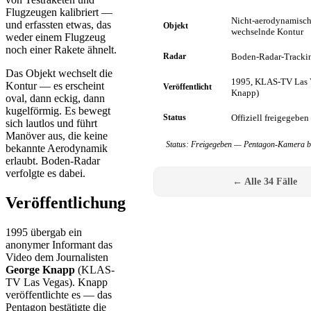
Flugzeugen kalibriert —
Nicht-aerodynamisch
und erfassten etwas, das
Objekt
wechselnde Kontur
weder einem Flugzeug
noch einer Rakete ähnelt.
Radar
Boden-Radar-Trackin
Das Objekt wechselt die
1995, KLAS-TV Las 
Kontur — es erscheint
Veröffentlicht
Knapp)
oval, dann eckig, dann
kugelförmig. Es bewegt
Status
Offiziell freigegebe
sich lautlos und führt
Manöver aus, die keine
Status: Freigegeben — Pentagon-Kamera be
bekannte Aerodynamik
erlaubt. Boden-Radar
verfolgte es dabei.
← Alle 34 Fälle
Veröffentlichung
1995 übergab ein
anonymer Informant das
Video dem Journalisten
George Knapp
(KLAS-
TV Las Vegas). Knapp
veröffentlichte es — das
Pentagon bestätigte die