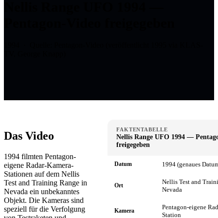
Nellis Range UFO 1994 —
Pentagon-Video freigegeben
1994 · Quelle: Pentagon-Video (veröffentlicht 1995 via KLAS-
TV, George Knapp)
FAKTENTABELLE
Das Video
Nellis Range UFO 1994 — Pentag
freigegeben
1994 filmten Pentagon-
Datum
1994 (genaues Datu
eigene Radar-Kamera-
Stationen auf dem Nellis
Nellis Test and Trai
Test and Training Range in
Ort
Nevada
Nevada ein unbekanntes
Objekt. Die Kameras sind
Pentagon-eigene Rad
speziell für die Verfolgung
Kamera
Station
von Testraketen und