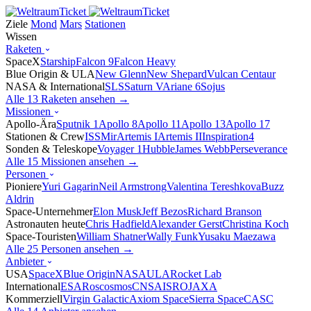
Ziele
Mond
Mars
Stationen
Wissen
Raketen
SpaceX
Starship
Falcon 9
Falcon Heavy
Blue Origin & ULA
New Glenn
New Shepard
Vulcan Centaur
NASA & International
SLS
Saturn V
Ariane 6
Sojus
Alle 13 Raketen ansehen →
Missionen
Apollo-Ära
Sputnik 1
Apollo 8
Apollo 11
Apollo 13
Apollo 17
Stationen & Crew
ISS
Mir
Artemis I
Artemis II
Inspiration4
Sonden & Teleskope
Voyager 1
Hubble
James Webb
Perseverance
Alle 15 Missionen ansehen →
Personen
Pioniere
Yuri Gagarin
Neil Armstrong
Valentina Tereshkova
Buzz
Aldrin
Space-Unternehmer
Elon Musk
Jeff Bezos
Richard Branson
Astronauten heute
Chris Hadfield
Alexander Gerst
Christina Koch
Space-Touristen
William Shatner
Wally Funk
Yusaku Maezawa
Alle 25 Personen ansehen →
Anbieter
USA
SpaceX
Blue Origin
NASA
ULA
Rocket Lab
International
ESA
Roscosmos
CNSA
ISRO
JAXA
Kommerziell
Virgin Galactic
Axiom Space
Sierra Space
CASC