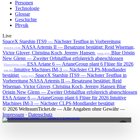
Personen
Technologie
Glossar
Geschichte
Physik
Live
SpaceX Starship ITS9 — Nächster Testflug in Vorbereitung
NASA Artemis II — Besatzung bestätigt: Reid Wiseman,
spacex.com
Victor Glover, Christina Koch, Jeremy Hansen
Blue Origin
nasa.gov
New Glenn — Zweiter Orbitalflug erfolgreich abgeschlossen
ESA Ariane 6 — ArianeGroup plant 6 Flüge für 2026
blueorigin.com
Intuitive Machines IM-3 — Nächster CLPS-Mondlander
esa.int
bestätigt
SpaceX Starship ITS9 — Nächster Testflug in
nasa.gov
Vorbereitung
NASA Artemis II — Besatzung bestätigt: Reid
Wiseman, Victor Glover, Christina Koch, Jeremy Hansen
Blue
Origin New Glenn — Zweiter Orbitalflug erfolgreich abgeschlossen
ESA Ariane 6 — ArianeGroup plant 6 Flüge für 2026
Intuitive
Machines IM-3 — Nächster CLPS-Mondlander bestätigt
© 2026 WeltraumTicket.de — Alle Angaben ohne Gewähr —
Impressum
·
Datenschutz
×