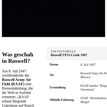
8. Juli 1947 · Quelle: FBI Dallas-Telegramm, USAF
Pressemitteilung 8. Juli 1947
FAKTENTABELLE
Was geschah
Roswell UFO-Crash 1947
in Roswell?
Datum
8. Juli 1947
Am 8. Juli 1947
Roswell Army Air Fi
veröffentlichte die
Ort
Mexico
Roswell Army Air
Field (RAAF)
eine
RAAF meldet "flieg
Erstmeldung
Pressemitteilung, die
Untertasse"
die Welt in Aufruhr
versetzte: „RAAF
USAF: Wetterballon 
Offizielle Erklärung
erfasst fliegende
Mogul
Untertasse auf Ranch