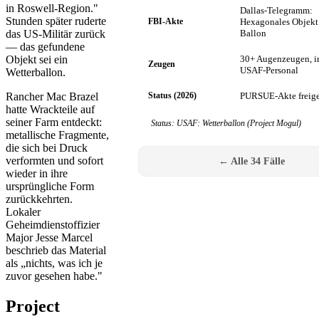
in Roswell-Region."
Dallas-Telegramm:
Stunden später ruderte
FBI-Akte
Hexagonales Objekt
das US-Militär zurück
Ballon
— das gefundene
Objekt sei ein
30+ Augenzeugen, i
Zeugen
USAF-Personal
Wetterballon.
Rancher Mac Brazel
Status (2026)
PURSUE-Akte freig
hatte Wrackteile auf
seiner Farm entdeckt:
Status: USAF: Wetterballon (Project Mogul)
metallische Fragmente,
die sich bei Druck
verformten und sofort
← Alle 34 Fälle
wieder in ihre
ursprüngliche Form
zurückkehrten.
Lokaler
Geheimdienstoffizier
Major Jesse Marcel
beschrieb das Material
als „nichts, was ich je
zuvor gesehen habe."
Project