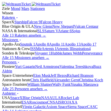
Ziele
Mond
Mars
Stationen
Wissen
Raketen
SpaceX
Starship
Falcon 9
Falcon Heavy
Blue Origin & ULA
New Glenn
New Shepard
Vulcan Centaur
NASA & International
SLS
Saturn V
Ariane 6
Sojus
Alle 13 Raketen ansehen →
Missionen
Apollo-Ära
Sputnik 1
Apollo 8
Apollo 11
Apollo 13
Apollo 17
Stationen & Crew
ISS
Mir
Artemis I
Artemis II
Inspiration4
Sonden & Teleskope
Voyager 1
Hubble
James Webb
Perseverance
Alle 15 Missionen ansehen →
Personen
Pioniere
Yuri Gagarin
Neil Armstrong
Valentina Tereshkova
Buzz
Aldrin
Space-Unternehmer
Elon Musk
Jeff Bezos
Richard Branson
Astronauten heute
Chris Hadfield
Alexander Gerst
Christina Koch
Space-Touristen
William Shatner
Wally Funk
Yusaku Maezawa
Alle 25 Personen ansehen →
Anbieter
USA
SpaceX
Blue Origin
NASA
ULA
Rocket Lab
International
ESA
Roscosmos
CNSA
ISRO
JAXA
Kommerziell
Virgin Galactic
Axiom Space
Sierra Space
CASC