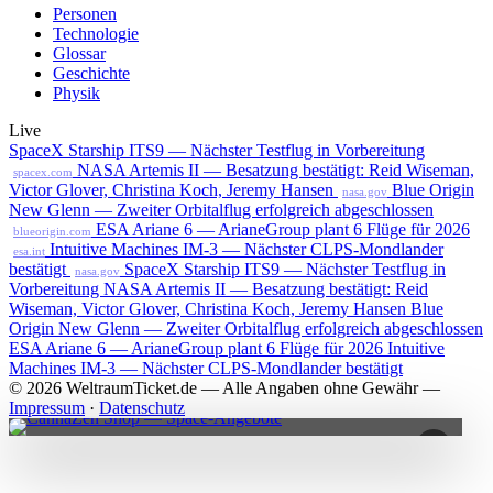
Personen
Technologie
Glossar
Geschichte
Physik
Live
SpaceX Starship ITS9 — Nächster Testflug in Vorbereitung
NASA Artemis II — Besatzung bestätigt: Reid Wiseman,
spacex.com
Victor Glover, Christina Koch, Jeremy Hansen
Blue Origin
nasa.gov
New Glenn — Zweiter Orbitalflug erfolgreich abgeschlossen
ESA Ariane 6 — ArianeGroup plant 6 Flüge für 2026
blueorigin.com
Intuitive Machines IM-3 — Nächster CLPS-Mondlander
esa.int
bestätigt
SpaceX Starship ITS9 — Nächster Testflug in
nasa.gov
Vorbereitung
NASA Artemis II — Besatzung bestätigt: Reid
Wiseman, Victor Glover, Christina Koch, Jeremy Hansen
Blue
Origin New Glenn — Zweiter Orbitalflug erfolgreich abgeschlossen
ESA Ariane 6 — ArianeGroup plant 6 Flüge für 2026
Intuitive
Machines IM-3 — Nächster CLPS-Mondlander bestätigt
© 2026 WeltraumTicket.de — Alle Angaben ohne Gewähr —
Impressum
·
Datenschutz
×