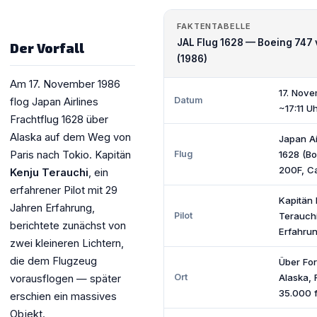
FAKTENTABELLE
JAL Flug 1628 — Boeing 747 
Der Vorfall
(1986)
Am 17. November 1986
17. Nove
Datum
flog Japan Airlines
~17:11 U
Frachtflug 1628 über
Alaska auf dem Weg von
Japan Ai
Paris nach Tokio. Kapitän
Flug
1628 (B
200F, C
Kenju Terauchi
, ein
erfahrener Pilot mit 29
Kapitän 
Jahren Erfahrung,
Pilot
Terauchi
berichtete zunächst von
Erfahrun
zwei kleineren Lichtern,
die dem Flugzeug
Über For
Ort
Alaska, 
vorausflogen — später
35.000 f
erschien ein massives
Objekt.