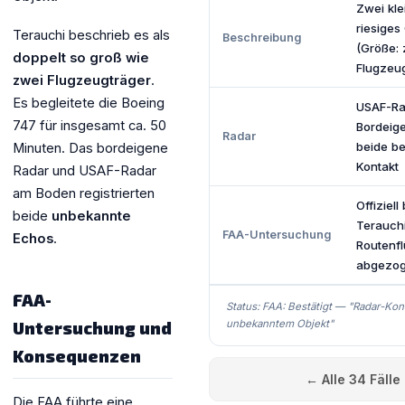
Zwei kle
riesiges
Terauchi beschrieb es als
Beschreibung
(Größe: 
doppelt so groß wie
Flugzeug
zwei Flugzeugträger
.
Es begleitete die Boeing
USAF-Ra
747 für insgesamt ca. 50
Bordeig
Radar
beide be
Minuten. Das bordeigene
Kontakt
Radar und USAF-Radar
am Boden registrierten
Offiziell
beide
unbekannte
Terauch
FAA-Untersuchung
Echos
.
Routenf
abgezo
FAA-
Status: FAA: Bestätigt — "Radar-Kon
unbekanntem Objekt"
Untersuchung und
Konsequenzen
← Alle 34 Fälle
Die FAA führte eine