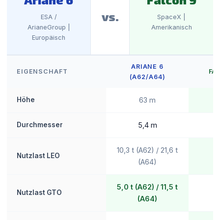
vs.
ESA /
SpaceX |
ArianeGroup |
Amerikanisch
Europäisch
ARIANE 6
EIGENSCHAFT
FA
(A62/A64)
Höhe
63 m
Durchmesser
5,4 m
10,3 t (A62) / 21,6 t
Nutzlast LEO
2
(A64)
5,0 t (A62) / 11,5 t
Nutzlast GTO
(A64)