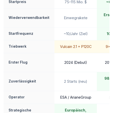
Startpreis
75–115 Mio. $
~67
Erst
Wiederverwendbarkeit
Einwegrakete
Startfrequenz
~10/Jahr (Ziel)
100
Triebwerk
Vulcain 2.1 + P120C
9× M
Erster Flug
2024 (Debut)
2010
98%
Zuverlässigkeit
2 Starts (neu)
S
Operator
ESA / ArianeGroup
S
Europäisch,
Strategische