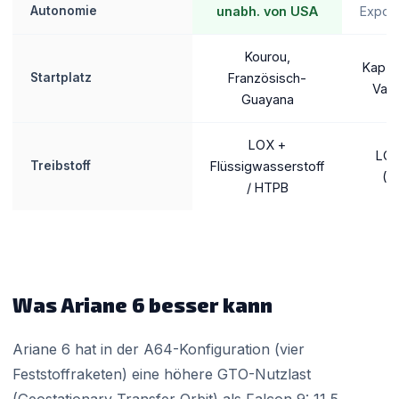
Autonomie
unabh. von USA
Export
Kourou,
Kap C
Startplatz
Französisch-
Van
Guayana
LOX +
LOX
Treibstoff
Flüssigwasserstoff
(K
/ HTPB
Was Ariane 6 besser kann
Ariane 6 hat in der A64-Konfiguration (vier
Feststoffraketen) eine höhere GTO-Nutzlast